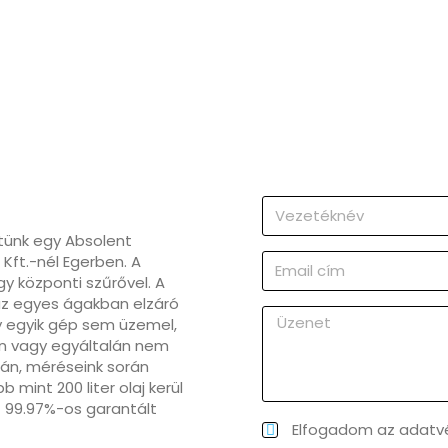
ttünk egy Absolent
Kft.-nél Egerben. A
y központi szűrővel. A
 az egyes ágakban elzáró
y egyik gép sem üzemel,
n vagy egyáltalán nem
alán, méréseink során
mint 200 liter olaj kerül
nt 99.97%-os garantált
.
Elfogadom az adatvé