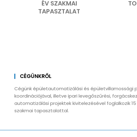
ÉV SZAKMAI
TO
TAPASZTALAT
CÉGÜNKRŐL
Cégünk épületautomatizálási és épületvillamossági p
koordinációjával, illetve ipari levegőszűrési, forgácske
automatizálási projektek kivitelezésével foglalkozik 1
szakmai tapasztalattal.