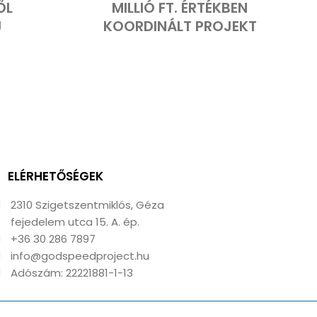
ŐL
MILLIÓ FT. ÉRTÉKBEN
J
KOORDINÁLT PROJEKT
ELÉRHETŐSÉGEK
2310 Szigetszentmiklós, Géza
fejedelem utca 15. A. ép.
+36 30 286 7897
info@godspeedproject.hu
Adószám: 22221881-1-13