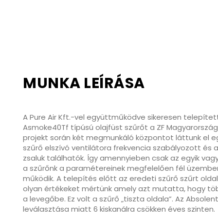
MUNKA LEÍRÁSA
A Pure Air Kft.-vel együttműködve sikeresen telepíte
Asmoke40Tf típúsú olajfüst szűrőt a ZF Magyarország 
projekt során két megmunkáló központot láttunk el eg
szűrő elszívó ventilátora frekvencia szabályozott és
zsaluk találhatók. Így amennyieben csak az egyik vag
a szűrőnk a paramétereinek megfelelően fél üzembe
működik. A telepítés előtt az eredeti szűrő szűrt old
olyan értékeket mértünk amely azt mutatta, hogy több 
a levegőbe. Ez volt a szűrő „tiszta oldala”. Az Absole
leválasztása miatt 6 kiskanálra csökken éves szinten