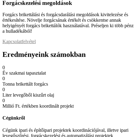
Forgácskezelési megoldások
Forgács brikettálási és forgácsdarálási megoldások kivitelezése és
értékesítése. Növelje forgácsának értékét és csökkentse annak
helyigényét forgács brikettálók használatával. Préseljen ki több pénz
a hulladékából!
Kapcsolatfelvétel
Eredményeink számokban
0
Év szakmai tapasztalat
0
Tonna brikettált forgács
0
Liter levegőből kiszűrt olaj
0
Millió Ft. értékben koordinált projekt
Cégünkről
Cégünk ipari és építőipari projektek koordinációjával, illetve ipari
levegőszűrési, forgácskezelési és automatizálási projektek