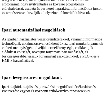
erőforrásait, hogy nyilvántartsa és kövesse projektjének
előrehaladását, csapata és partnerei naprakész információhoz jusson
és természetesen kezeljük a helyszínen felmerülő kihívásokat.
Ipari automatizálási megoldások
Az iparban használatos vezérlőrendszerekkel, valamint információs
technológiák alkalmazásával csökkentjük az ipari munkafolyamatok
emberi mennyiségét, növeljük termelékenységét, csökkentjük
előállítási költségét, növeljük folyamatainak minőségét, és
biztonságosabbá tesszük folyamatait eszközeinkkel, a PLC-k és a
HMI-k használatával.
Ipari levegőszűrési megoldások
Ipari olajköd, olajfüst és por szűrési megoldások értékesítése és
kivitelezése egyedi és központi szűrő-elszívó rendszerekkel.