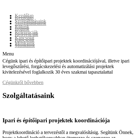
Skip
to
Kezdőlap
content
Kezdőlap
Szolgáltatásaink
Szolgáltatásaink
Rólunk
Rólunk
Referenciák
Referenciák
Kapcsolat
Kapcsolat
Munkáink
Munkáink
Menu
Cégünk ipari és építőipari projektek koordinációjával, illetve ipari
levegőszűrési, forgácskezelési és automatizálási projektek
kivitelezésével foglalkozik 30 éves szakmai tapasztalattal
Cégünkről bővebben
Szolgáltatásaink
Ipari és építőipari projektek koordinációja
Projektkoordináció a tervezéstől a megvalósításig. Segítünk Önnek,
hogy a lehető leghatékonyabban ütemezze és szervezze az