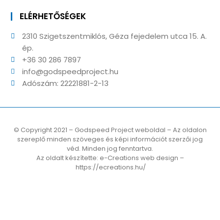
ELÉRHETŐSÉGEK
2310 Szigetszentmiklós, Géza fejedelem utca 15. A.
ép.
+36 30 286 7897
info@godspeedproject.hu
Adószám: 22221881-2-13
© Copyright 2021 – Godspeed Project weboldal – Az oldalon
szereplő minden szöveges és képi információt szerzői jog
véd. Minden jog fenntartva.
Az oldalt készítette: e-Creations web design –
https://ecreations.hu/